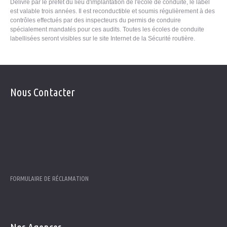
Délivré par le préfet du lieu d'implantation de l'école de conduite, le label
est valable trois années. Il est reconductible et soumis régulièrement à des
contrôles effectués par des inspecteurs du permis de conduire
spécialement mandatés pour ces audits. Toutes les écoles de conduite
labellisées seront visibles sur le site Internet de la Sécurité routière.
Nous
Contacter
Télephone: 05 53 84 20 38
Gsm : 06 88 89 20 53
E-mail:
contact@delphineconduite.fr
FORMULAIRE DE RÉCLAMATION