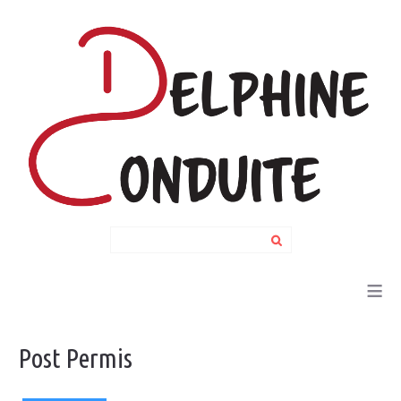
Search
...
≡
Post
Permis