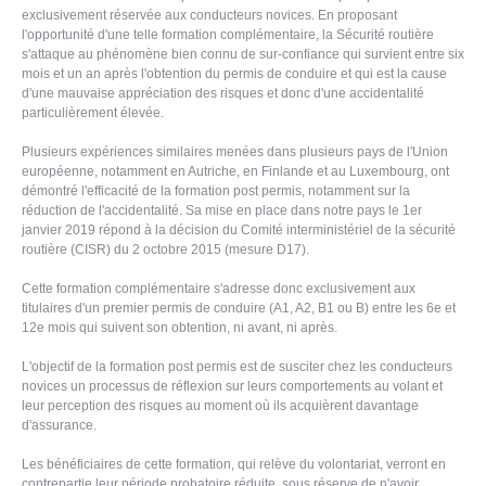
exclusivement réservée aux conducteurs novices. En proposant
l'opportunité d'une telle formation complémentaire, la Sécurité routière
s'attaque au phénomène bien connu de sur-confiance qui survient entre six
mois et un an après l'obtention du permis de conduire et qui est la cause
d'une mauvaise appréciation des risques et donc d'une accidentalité
particulièrement élevée.
Plusieurs expériences similaires menées dans plusieurs pays de l'Union
européenne, notamment en Autriche, en Finlande et au Luxembourg, ont
démontré l'efficacité de la formation post permis, notamment sur la
réduction de l'accidentalité. Sa mise en place dans notre pays le 1er
janvier 2019 répond à la décision du Comité interministériel de la sécurité
routière (CISR) du 2 octobre 2015 (mesure D17).
Cette formation complémentaire s'adresse donc exclusivement aux
titulaires d'un premier permis de conduire (A1, A2, B1 ou B) entre les 6e et
12e mois qui suivent son obtention, ni avant, ni après.
L'objectif de la formation post permis est de susciter chez les conducteurs
novices un processus de réflexion sur leurs comportements au volant et
leur perception des risques au moment où ils acquièrent davantage
d'assurance.
Les bénéficiaires de cette formation, qui relève du volontariat, verront en
contrepartie leur période probatoire réduite, sous réserve de n'avoir