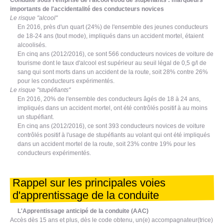
Conduite sous l'emprise de l'alcool et/ou de stupéfiants : marqueurs
importants de l'accidentalité des conducteurs novices
Le risque "alcool"
En 2016, près d'un quart (24%) de l'ensemble des jeunes conducteurs
de 18-24 ans (tout mode), impliqués dans un accident mortel, étaient
alcoolisés.
En cinq ans (2012/2016), ce sont 566 conducteurs novices de voiture de
tourisme dont le taux d'alcool est supérieur au seuil légal de 0,5 g/l de
sang qui sont morts dans un accident de la route, soit 28% contre 26%
pour les conducteurs expérimentés.
Le risque "stupéfiants"
En 2016, 20% de l'ensemble des conducteurs âgés de 18 à 24 ans,
impliqués dans un accident mortel, ont été contrôlés positif à au moins
un stupéfiant.
En cinq ans (2012/2016), ce sont 393 conducteurs novices de voiture
contrôlés positif à l'usage de stupéfiants au volant qui ont été impliqués
dans un accident mortel de la route, soit 23% contre 19% pour les
conducteurs expérimentés.
Rappel sur les principales voies
d'apprentissage de la conduite
L'Apprentissage anticipé de la conduite (AAC)
Accès dès 15 ans et plus, dès le code obtenu, un(e) accompagnateur(trice)